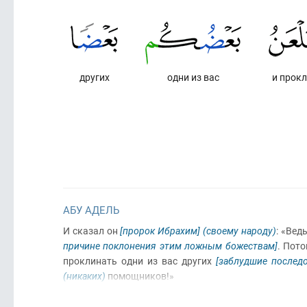
других
одни из вас
и прок
АБУ АДЕЛЬ
И сказал он
[пророк Ибрахим]
(своему народу)
: «Вед
причине поклонения этим ложным божествам]
. Пот
проклинать одни из вас других
[заблудшие последо
(никаких)
помощников!»