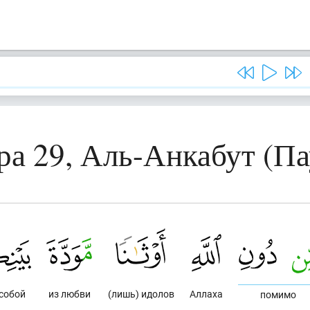
ра 29, Аль-Анкабут (Па
собой
из любви
(лишь) идолов
Аллаха
помимо