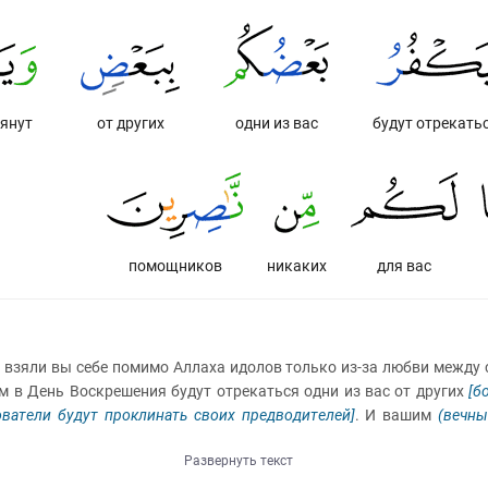
лянут
от других
одни из вас
будут отрекать
помощников
никаких
для вас
ь взяли вы себе помимо Аллаха идолов только из-за любви межд
ом в День Воскрешения будут отрекаться одни из вас от других
[б
ватели будут проклинать своих предводителей]
. И вашим
(вечн
Развернуть текст