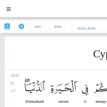
Сура
Джуз
00:00
/
00:00
Су
29
:
25
ближайшей
жизни
в
между 