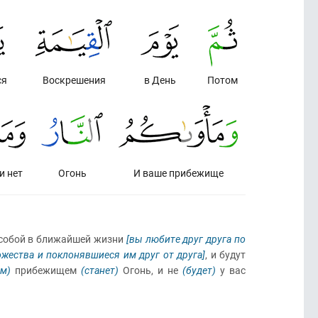
ся
Воскрешения
в День
Потом
и нет
Огонь
И ваше прибежище
у собой в ближайшей жизни
[вы любите друг друга по
ожества и поклонявшиеся им друг от друга]
, и будут
ым)
прибежищем
(станет)
Огонь, и не
(будет)
у вас