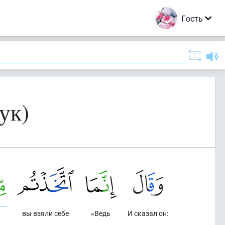
Гость
ук)
вы взяли себе
«Ведь
И сказал он: