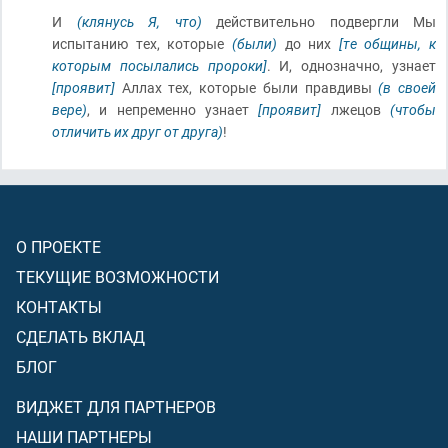
И
(клянусь Я, что)
действительно подвергли Мы
испытанию тех, которые
(были)
до них
[те общины, к
которым посылались пророки]
. И, однозначно, узнает
[проявит]
Аллах тех, которые были правдивы
(в своей
вере)
, и непременно узнает
[проявит]
лжецов
(чтобы
отличить их друг от друга)
!
О ПРОЕКТЕ
ТЕКУЩИЕ ВОЗМОЖНОСТИ
КОНТАКТЫ
СДЕЛАТЬ ВКЛАД
БЛОГ
ВИДЖЕТ ДЛЯ ПАРТНЕРОВ
НАШИ ПАРТНЕРЫ