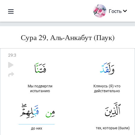
Гость
Сура 29, Аль-Анкабут (Паук)
29
:
3
Мы подвергли
Клянусь (Я) что
испытанию
действительно
тех, которые (были)
до них