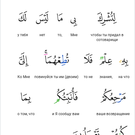
у тебя
нет
то,
Мне
чтобы ты придал в
сотоварищи
Ко Мне
повинуйся ты им (двоим)
то не
знания,
на что
о том, что
и Я сообщу вам
ваше возвращение