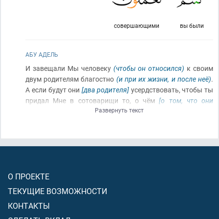
совершающими
вы были
АБУ АДЕЛЬ
И завещали Мы человеку
(чтобы он относился)
к своим
двум родителям благостно
(и при их жизни, и после неё)
.
А если будут они
[два родителя]
усердствовать, чтобы ты
придал Мне в сотоварищи то, о чём
[о том, что они
Развернуть текст
являются сотоварищами Аллаха]
у тебя нет никакого
знания
(или если они будут повелевать ослушаться
Аллаха)
, то не повинуйся ты им. Только ко Мне
(предстоит)
ваше возвращение
(в День Суда)
, и сообщу Я
вам о том, что вы совершали!
О ПРОЕКТЕ
ТЕКУЩИЕ ВОЗМОЖНОСТИ
КОНТАКТЫ