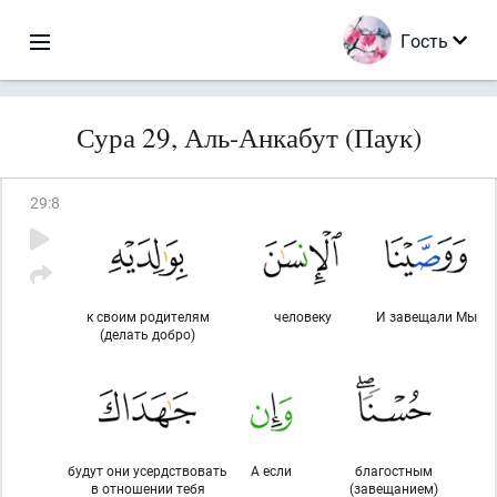
Гость
Сура 29, Аль-Анкабут (Паук)
29
:
8
к своим родителям
человеку
И завещали Мы
(делать добро)
будут они усердствовать
А если
благостным
в отношении тебя
(завещанием)