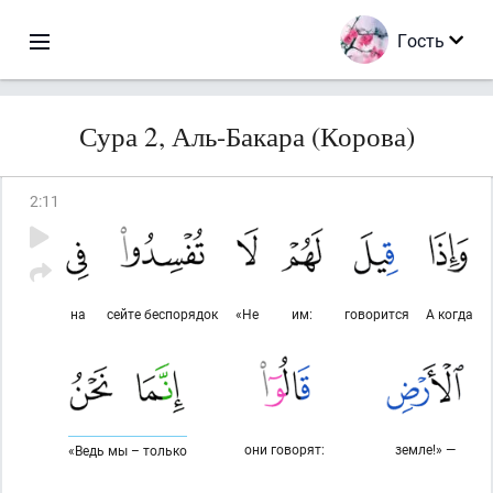
Гость
Сура 2, Аль-Бакара (Корова)
2
:
11
на
сейте беспорядок
«Не
им:
говорится
А когда
они говорят:
земле!» —
«Ведь мы – только