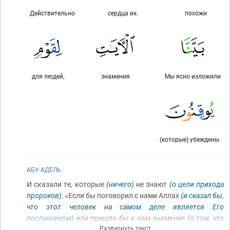
Действительно
сердца их.
похожи
для людей,
знамения
Мы ясно изложили
(которые) убеждены.
АБУ АДЕЛЬ
И сказали те, которые
(ничего)
не знают
(о цели прихода
пророков)
: «Если бы поговорил с нами Аллах
(и сказал бы,
что этот человек на самом деле является Его
посланником)
или пришло бы к нам знамение
(о том, что
Развернуть текст
он действительно посланник Аллаха)
!» Так говорили и те,