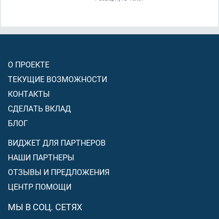
которые были до них,
(прежним пророкам)
подобное их
словам; похожи сердца их
[и прежних, и последних
неверующих]
(в том, как они отвергают истину)
. Уже ясно
изложили Мы знамения для людей, которые убеждены
[для обладателей веры]
.
О ПРОЕКТЕ
ТЕКУЩИЕ ВОЗМОЖНОСТИ
КОНТАКТЫ
СДЕЛАТЬ ВКЛАД
БЛОГ
ВИДЖЕТ ДЛЯ ПАРТНЕРОВ
НАШИ ПАРТНЕРЫ
ОТЗЫВЫ И ПРЕДЛОЖЕНИЯ
ЦЕНТР ПОМОЩИ
МЫ В СОЦ. СЕТЯХ