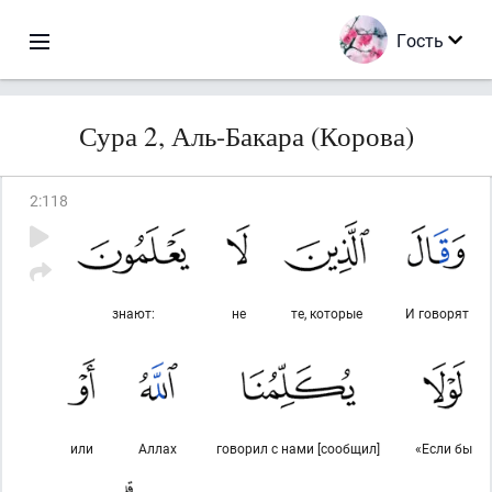
Гость
Сура 2, Аль-Бакара (Корова)
2
:
118
знают:
не
те, которые
И говорят
или
Аллах
говорил с нами [сообщил]
«Если бы