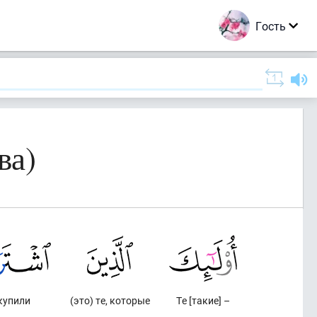
Гость
ва)
купили
(это) те, которые
Те [такие] –