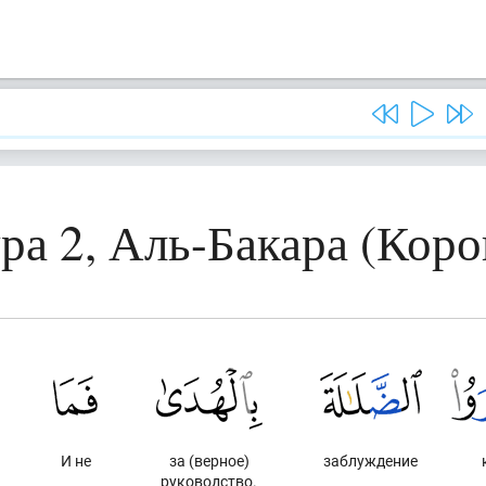
ра 2, Аль-Бакара (Коро
И не
за (верное)
заблуждение
руководство.