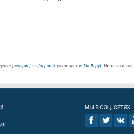
ждение
[неверие]
за
(верное)
руководство
[за Веру]
. Но не оказал
ОВ
МЫ В СОЦ. СЕТЯХ
ИЯ