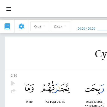
Сура
Джуз
00:00
/
00:00
Су
2
:
16
и не
их торговля,
оказалась
прибыльной