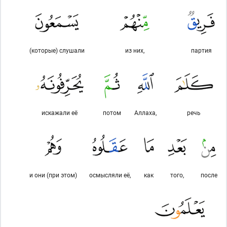
(которые) слушали
из них,
партия
искажали её
потом
Аллаха,
речь
и они (при этом)
осмысляли её,
как
того,
после