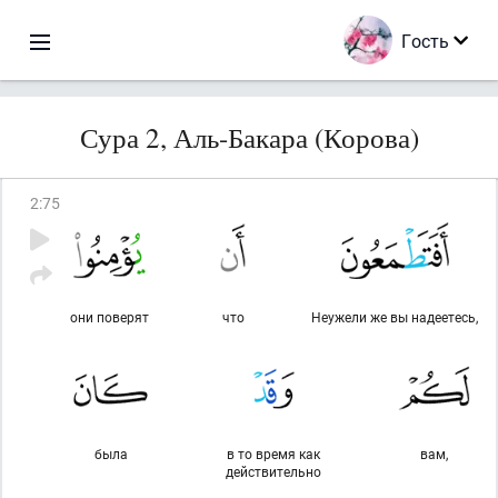
Гость
Сура 2, Аль-Бакара (Корова)
2
:
75
они поверят
что
Неужели же вы надеетесь,
была
в то время как
вам,
действительно