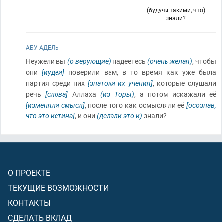
(будучи такими, что)
знали?
АБУ АДЕЛЬ
Неужели вы
(о верующие)
надеетесь
(очень желая)
, чтобы
они
[иудеи]
поверили вам, в то время как уже была
партия среди них
[знатоки их учения]
, которые слушали
речь
[слова]
Аллаха
(из Торы)
, а потом искажали её
[изменяли смысл]
, после того как осмысляли её
[осознав,
что это истина]
, и они
(делали это и)
знали?
О ПРОЕКТЕ
ТЕКУЩИЕ ВОЗМОЖНОСТИ
КОНТАКТЫ
СДЕЛАТЬ ВКЛАД