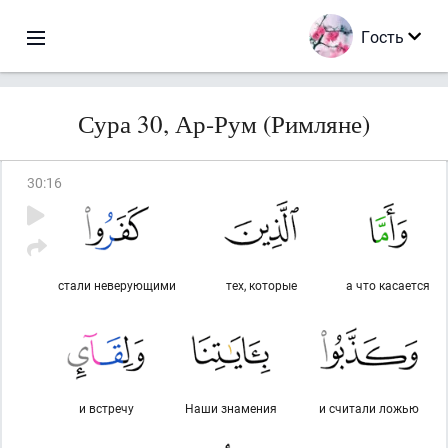
Гость
Сура 30, Ар-Рум (Римляне)
30
:
16
стали неверующими
тех, которые
а что касается
и встречу
Наши знамения
и считали ложью