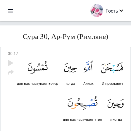
Гость
Сура 30, Ар-Рум (Римляне)
30
:
17
для вас наступает вечер
когда
Аллах
И преславен
для вас наступает утро
и когда