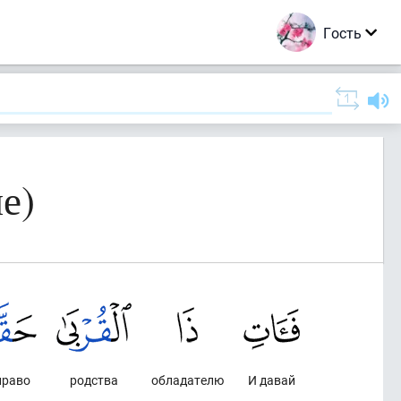
Гость
е)
право
родства
обладателю
И давай