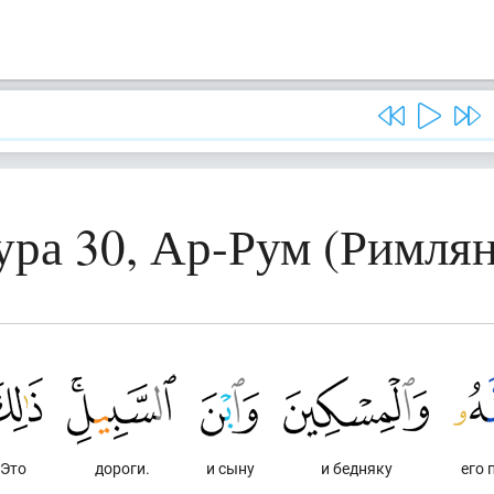
ура 30, Ар-Рум (Римлян
Это
дороги.
и сыну
и бедняку
его 