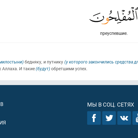
преуспевшие.
 милостыни)
бедняку, и путнику
(у которого закончились средства 
 Аллаха. И такие
(будут)
обретшими успех.
ОВ
МЫ В СОЦ. СЕТЯХ
ИЯ