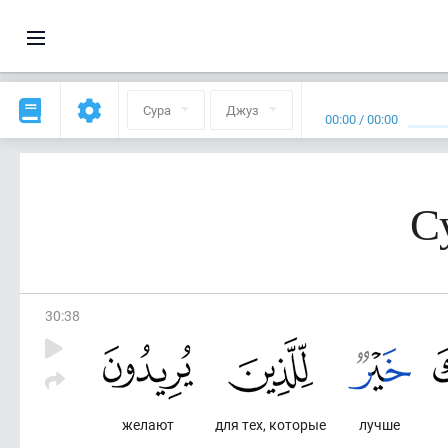
Сура
Джуз
00:00
/
00:00
С
30
:
38
желают
для тех, которые
лучше