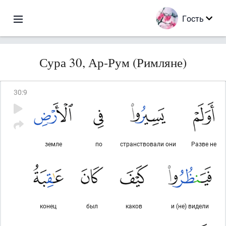
Гость
Сура 30, Ар-Рум (Римляне)
30
:
9
земле
по
странствовали они
Разве не
конец
был
каков
и (не) видели