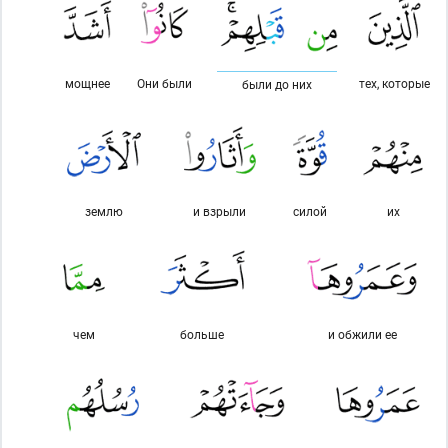
мощнее
Они были
тех, которые
были до них
землю
и взрыли
силой
их
чем
больше
и обжили ее