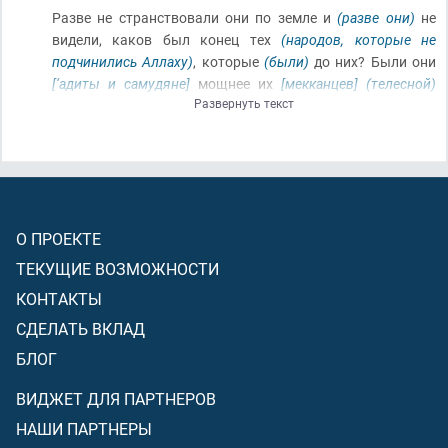
Разве не странствовали они по земле и
(разве они)
не
видели, каков был конец тех
(народов, которые не
подчинились Аллаху)
, которые
(были)
до них? Были они
[‘адиты и самудяне]
мощнее их
[мекканцев]
(телесной)
Развернуть текст
силой, и взрыли землю
(вспахав её и построив дворцы и
жилища)
, и обжили её
[землю]
больше, чем обжили они
[мекканцы]
. И приходили к ним их посланники с ясными
знамениями
(но они не уверовали в них)
.
(И Аллах наказал
их за их неверие и грехи.)
И не таков Аллах, чтобы
поступить с ними
[с погубленными народами]
О ПРОЕКТЕ
несправедливо, но они сами поступали по отношению к
самим себе несправедливо
(проявляя неверие и
ТЕКУЩИЕ ВОЗМОЖНОСТИ
совершая злодеяния)
!
КОНТАКТЫ
СДЕЛАТЬ ВКЛАД
БЛОГ
ВИДЖЕТ ДЛЯ ПАРТНЕРОВ
НАШИ ПАРТНЕРЫ