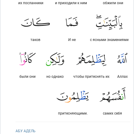
их посланники
и приходили к ним
обжили они
таков
И не
с ясными знамениями
были они
но однако
чтобы притеснять их
Аллах
притесняющими.
самих себя
АБУ АДЕЛЬ