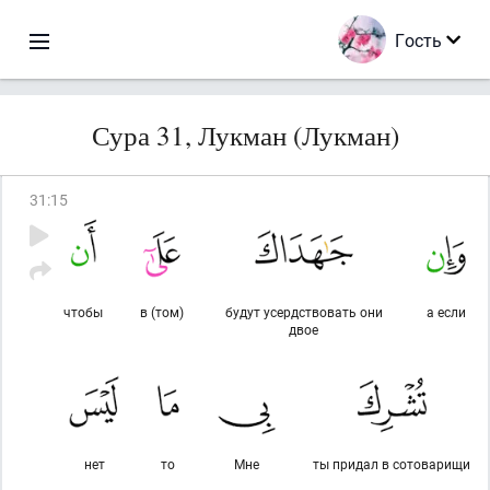
Гость
Сура 31, Лукман (Лукман)
31
:
15
чтобы
в (том)
будут усердствовать они
а если
двое
нет
то
Мне
ты придал в сотоварищи