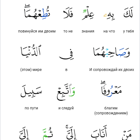
повинуйся им двоим
то не
знания
на что
у тебя
(этом) мире
в
И сопровождай их двоих
по пути
и следуй
благим
(сопровождением)