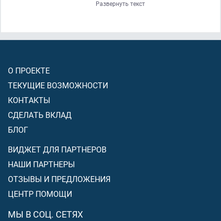
Развернуть текст
Аллаха)
, то не повинуйся ты им
[обоим родителям]
. И
сопровождай их в этом мире в благом
[в чём нет греха]
и
(в делах Веры)
следуй по пути тех, кто обратился
(с
покаянием)
ко Мне. Потом ко Мне ваше возвращение, и
сообщу Я вам о том, что вы совершали
(в земной жизни)
(и Я воздам вам за это)
.
О ПРОЕКТЕ
ТЕКУЩИЕ ВОЗМОЖНОСТИ
КОНТАКТЫ
СДЕЛАТЬ ВКЛАД
БЛОГ
ВИДЖЕТ ДЛЯ ПАРТНЕРОВ
НАШИ ПАРТНЕРЫ
ОТЗЫВЫ И ПРЕДЛОЖЕНИЯ
ЦЕНТР ПОМОЩИ
МЫ В СОЦ. СЕТЯХ