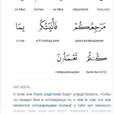
ко Мне
потом
ко Мне
обратился
того, кто
о том
и Я сообщу вам
ваше возвращение
совершающими
были вы (что)
АБУ АДЕЛЬ
А если они
[твои родители]
будут усердствовать, чтобы
ты придал Мне в сотоварищи то, о чём
[о том, что они
являются сотоварищами Аллаха]
у тебя нет никакого
знания
(или если они будут повелевать ослушаться