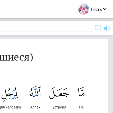
Гость
вшиеся)
для человека
Аллах
устроил
Не