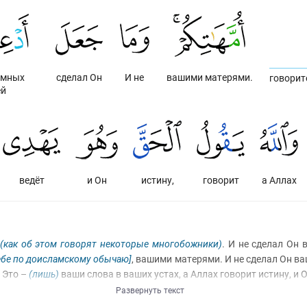
емных
сделал Он
И не
вашими матерями.
говорит
ей
ведёт
и Он
истину,
говорит
а Аллах
(как об этом говорят некоторые многобожники)
. И не сделал Он
ебе по доисламскому обычаю]
, вашими матерями. И не сделал Он 
. Это –
(лишь)
ваши слова в ваших устах, а Аллах говорит истину, и 
Развернуть текст