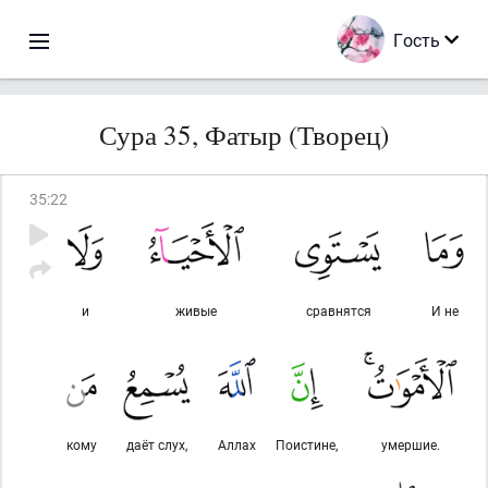
Гость
Сура 35, Фатыр (Творец)
35
:
22
и
живые
сравнятся
И не
кому
даёт слух,
Аллах
Поистине,
умершие.