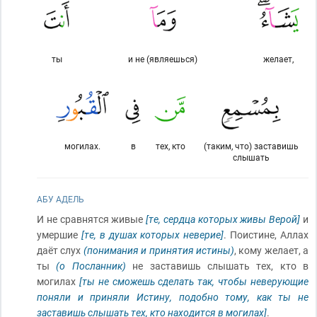
ты
и не (являешься)
желает,
могилах.
в
тех, кто
(таким, что) заставишь
слышать
АБУ АДЕЛЬ
И не сравнятся живые
[те, сердца которых живы Верой]
и
умершие
[те, в душах которых неверие]
. Поистине, Аллах
даёт слух
(понимания и принятия истины)
, кому желает, а
ты
(о Посланник)
не заставишь слышать тех, кто в
могилах
[ты не сможешь сделать так, чтобы неверующие
поняли и приняли Истину, подобно тому, как ты не
заставишь слышать тех, кто находится в могилах]
.