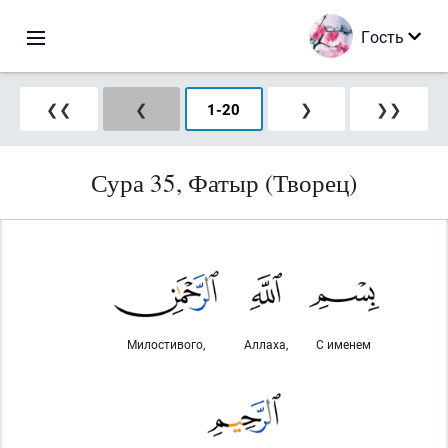
Гость
❮❮
❮
1
-
20
❯
❯❯
Сура 35, Фатыр (Творец)
Милостивого,
Аллаха,
С именем