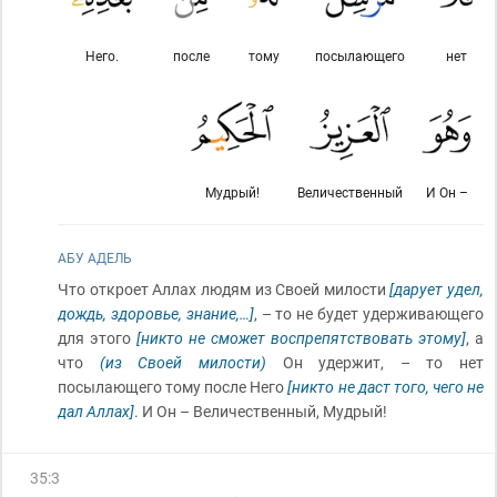
Него.
после
тому
посылающего
нет
Мудрый!
Величественный
И Он –
АБУ АДЕЛЬ
Что откроет Аллах людям из Своей милости
[дарует удел,
дождь, здоровье, знание,…]
, – то не будет удерживающего
для этого
[никто не сможет воспрепятствовать этому]
, а
что
(из Своей милости)
Он удержит, – то нет
посылающего тому после Него
[никто не даст того, чего не
дал Аллах]
. И Он – Величественный, Мудрый!
35
:
3