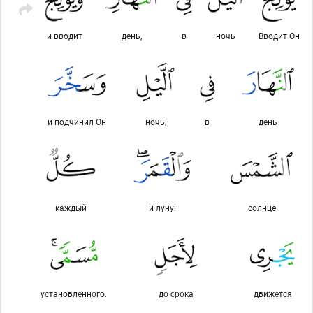
и вводит
день,
в
ночь
Вводит Он
и подчинил Он
ночь,
в
день
каждый
и луну:
солнце
установленного.
до срока
движется