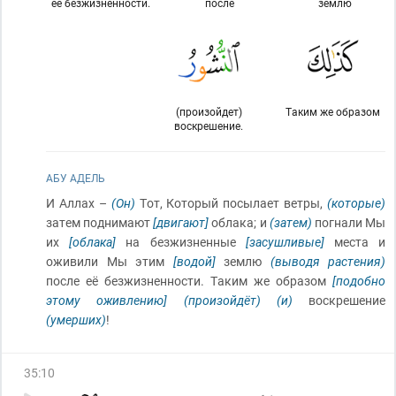
её безжизненности.
после
землю
(произойдет)
Таким же образом
воскрешение.
АБУ АДЕЛЬ
И Аллах –
(Он)
Тот, Который посылает ветры,
(которые)
затем поднимают
[двигают]
облака; и
(затем)
погнали Мы
их
[облака]
на безжизненные
[засушливые]
места и
оживили Мы этим
[водой]
землю
(выводя растения)
после её безжизненности. Таким же образом
[подобно
этому оживлению]
(произойдёт)
(и)
воскрешение
(умерших)
!
35
:
10