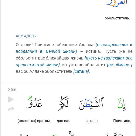
обольститель.
АБУ АДЕЛЬ
О люди! Поистине, обещание Аллаха
(о воскрешении и
воздаянии в Вечной жизни)
– истина. Пусть же не
обольстит вас ближайшая жизнь
[пусть не завлекают вас
прелести этой жизни]
, и пусть не обольстит
[не обманет]
вас об Аллахе обольститель
[сатана]
.
35
:
6
(является) врагом,
для вас
сатана
Поистине,