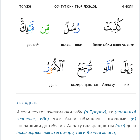
то уже
сочтут они тебя лжецом,
И если
посланники
были обвинены во лжи
до тебя,
дела.
возвращаются
Аллаху
и к
АБУ АДЕЛЬ
И если сочтут лжецом они тебя
(о Пророк)
, то
(проявляй
терпение, ибо)
уже были объявлены лжецами
(и)
посланники до тебя, и к Аллаху возвращаются
(все)
дела
(касающиеся как этого мира, так и Вечной жизни)
.