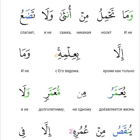
слагает,
и не
самка,
никакая
носит
И не
И не
с Его ведома.
кроме как только
и не
долголетнему,
ни одному
добавляется жизнь