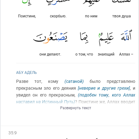
Поистине,
скорбью.
по ним
твоя душа
они делают.
о том, что
знающий
Аллах –
АБУ АДЕЛЬ
Разве тот, кому
(сатаной)
было представлено
прекрасным зло его деяния
[неверие и другие грехи]
, и
увидел он его прекрасным,
(подобен тому, кого Аллах
наставил на Истинный Путь)
? Поистине же, Аллах вводит
Развернуть текст
в заблуждение, кого пожелает
(оставляя его без Своего
содействия)
, и ведёт
(к истинному пути)
, кого пожелает.
Пусть же не исходит твоя душа по ним скорбью
(из-за их
неверия)
. Поистине, Аллах знает, что они делают
(и
35
:
9
воздаст им за это)
!