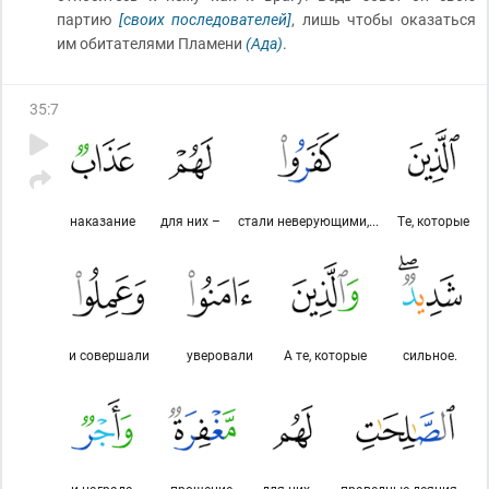
партию
[своих последователей]
, лишь чтобы оказаться
им обитателями Пламени
(Ада)
.
35
:
7
наказание
для них –
стали неверующими,...
Те, которые
и совершали
уверовали
А те, которые
сильное.