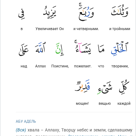
в
Увеличивает Он
и четверными.
и тройными
над
Аллах
Поистине,
пожелает.
что
творении,
мощен!
вещью
каждой
АБУ АДЕЛЬ
(Вся)
хвала – Аллаху, Творцу небес и земли, сделавшему