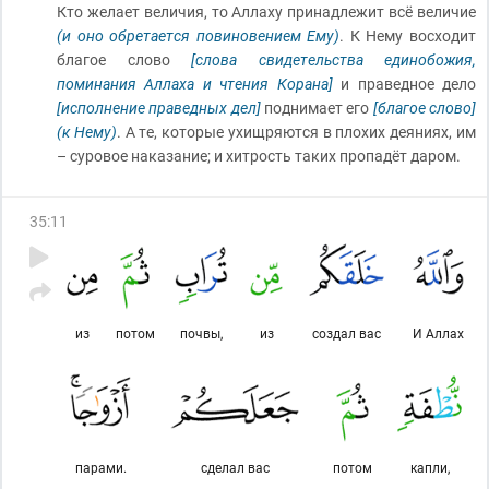
Кто желает величия, то Аллаху принадлежит всё величие
(и оно обретается повиновением Ему)
. К Нему восходит
благое слово
[слова свидетельства единобожия,
поминания Аллаха и чтения Корана]
и праведное дело
[исполнение праведных дел]
поднимает его
[благое слово]
(к Нему)
. А те, которые ухищряются в плохих деяниях, им
– суровое наказание; и хитрость таких пропадёт даром.
35
:
11
из
потом
почвы,
из
создал вас
И Аллах
парами.
сделал вас
потом
капли,