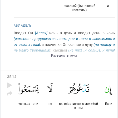
кожицей (финиковой
и
косточки).
АБУ АДЕЛЬ
Вводит Он
[Аллах]
ночь в день и вводит день в ночь
[изменяет продолжительность дня и ночи в зависимости
от сезона года]
; и подчинил Он солнце и луну
(на пользу и
на благо творениям)
: каждый
(из них)
[и солнце, и луна]
Развернуть текст
движется до установленного срока
[до наступления Дня
Суда, когда этот мир прекратит своё существование]
. Вот
таков Он вам Аллах, Господь ваш; Ему
(принадлежит)
(вся)
власть
(над всем)
[всё принадлежит только Ему, Он
35
:
14
полностью управляет всем, и всё происходит только по
Его знанию и дозволению]
, а те
(идолы и измышленные
божества)
, которых вы молите помимо Него
[Аллаха]
, не
владеют и кожицей
(финиковой косточки)
.
услышат они
не
вы обратитесь с мольбой
Если
к ним