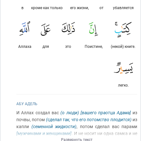
в
кроме как только
его жизни,
от
убавляется
Аллаха
для
это
Поистине,
(некой) книге.
легко.
АБУ АДЕЛЬ
И Аллах создал вас
(о люди)
[вашего праотца Адама]
из
почвы, потом
(сделал так, что его потомство плодится)
из
капли
(семенной жидкости)
, потом сделал вас парами
[мужчинами и женщинами]
. И не носит ни одна самка и не
Развернуть текст
слагает, кроме как только с Его ведома. И не