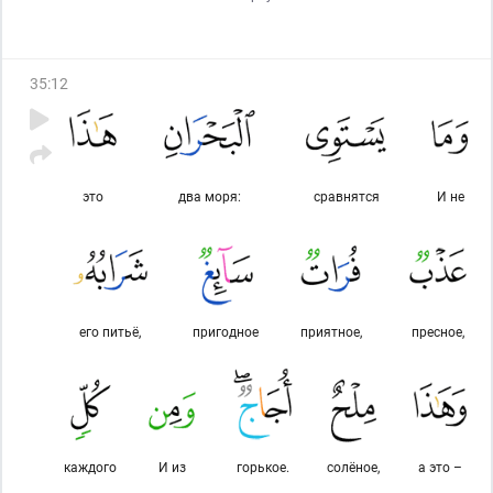
добавляется жизнь ни одному долголетнему, и не
сокращается его жизнь, кроме как только по
записанному
(у Него)
[в Хранимой Скрижали]
. Поистине,
35
:
12
это для Аллаха легко!
это
два моря:
сравнятся
И не
его питьё,
пригодное
приятное,
пресное,
каждого
И из
горькое.
солёное,
а это –