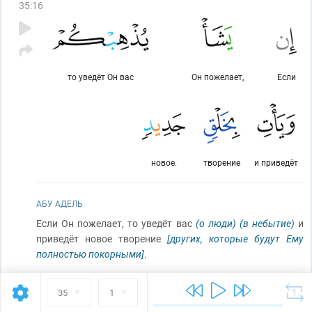
35
:
16
то уведёт Он вас
Он пожелает,
Если
новое.
творение
и приведёт
АБУ АДЕЛЬ
Если Он пожелает, то уведёт вас
(о люди)
(в небытие)
и
приведёт новое творение
[других, которые будут Ему
полностью покорными]
.
35
1
35
:
17