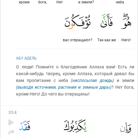
кроме
бога,
Нет
и земли?
неба
вас отвращают?
Так как же
Него!
АБУ АДЕЛЬ
О люди! Помните о благодеянии Аллаха вам! Есть ли
какой-нибудь творец, кроме Аллаха, который давал бы
вам пропитание с неба
(ниспосылая дождь)
и земли
(выводя источники, растения и земные дары)
? Нет бога,
кроме Него! До чего вы отвращены!
35
:
4