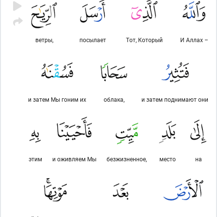
ветры,
посылает
Тот, Который
И Аллах –
и затем Мы гоним их
облака,
и затем поднимают они
этим
и оживляем Мы
безжизненное,
место
на