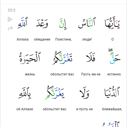
35
:
5
Аллаха
обещание
Поистине,
люди!
О
жизнь
обольстит вас
Пусть же не
истинно.
об Аллахе
обольстит вас
и пусть не
ближайшая,