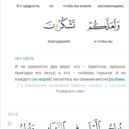
Его щедрости,
из
чтобы вы искали
рассекающими,
благодарили!
и чтобы вы
АБУ АДЕЛЬ
И не сравнятся два моря: это – приятное, пресное,
пригодно его питьё, а это – солёное, горькое. И из
каждого
(из морей)
питаетесь вы свежим мясом
[рыбами,
…]
и извлекаете украшения
[жемчуг, коралл,…]
, которые
Развернуть текст
вы надеваете. И видишь ты суда в нём, рассекающие
(поверхность моря)
, чтобы вы обретали
(себе)
(удел)
от
Его щедрости
(добывая дары Аллаха и занимаясь
торговлей)
и, может быть, вы будете благодарить
35
:
13
(Аллаха)
(за Его благодеяния вам)
!