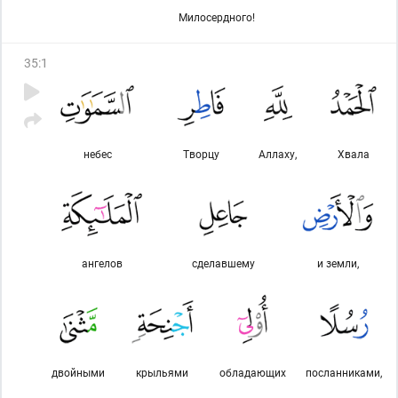
Милосердного!
35
:
1
небес
Творцу
Аллаху,
Хвала
ангелов
сделавшему
и земли,
двойными
крыльями
обладающих
посланниками,