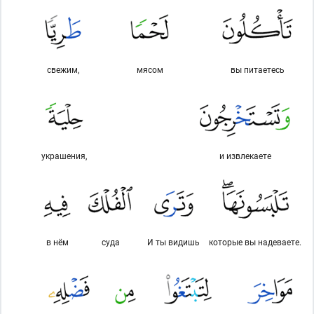
свежим,
мясом
вы питаетесь
украшения,
и извлекаете
в нём
суда
И ты видишь
которые вы надеваете.