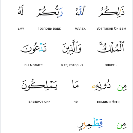
Ему
Господь ваш;
Аллах,
Вот таков Он вам
вы молите
а те, которых
власть,
владеют они
не
помимо Него,