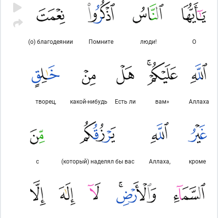
(о) благодеянии
Помните
люди!
О
творец,
какой-нибудь
Есть ли
вам»
Аллаха
с
(который) наделял бы вас
Аллаха,
кроме