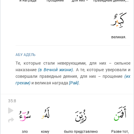
и награда
прощение
для них –
праведные деяния,...
великая.
АБУ АДЕЛЬ
Те, которые стали неверующими, для них – сильное
наказание
(в Вечной жизни)
. А те, которые уверовали и
совершали праведные деяния, для них – прощение
(их
грехам)
и великая награда
[Рай]
.
35
:
8
зло
кому
было представлено
Разве тот,