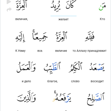
величия,
Кто
желает
К Нему
все.
величие
то Аллаху принадлежит
и дело
благое,
слово
восходит