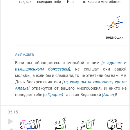
так, как
поведает тебе
И не
от вашего многобожия.
ведающий.
АБУ АДЕЛЬ
Если вы обращаетесь с мольбой к ним
[к идолам и
измышленным божествам]
, не слышат они вашей
мольбы, а если бы и слышали, то не ответили бы вам. А в
День Воскрешения они
[те, кому вы поклонялись, кроме
Аллаха]
откажутся от вашего многобожия. И никто не
поведает тебе
(о Пророк)
так, как Ведающий
(Аллах)
!
35
:
15