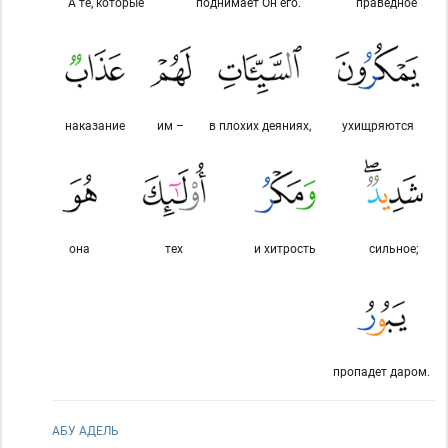
А те, которые
поднимает Он его.
праведное
наказание
им –
в плохих деяниях,
ухищряются
она
тех
и хитрость
сильное;
пропадет даром.
АБУ АДЕЛЬ