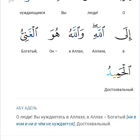
нуждающиеся
Вы
люди!
О
Богатый,
Он –
а Аллах,
Аллахе,
в
Достохвальный.
АБУ АДЕЛЬ
О люди! Вы нуждаетесь в Аллахе, а Аллах – Богатый
[ни в
ком и ни в чём не нуждается]
, Достохвальный.