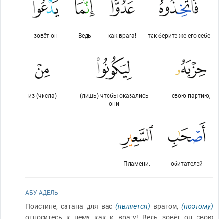
зовёт он
Ведь
как врага!
так берите же его себе
из (числа)
(лишь) чтобы оказались
свою партию,
они
Пламени.
обитателей
АБУ АДЕЛЬ
Поистине, сатана для вас
(является)
врагом,
(поэтому)
относитесь к нему как к врагу! Ведь зовёт он свою