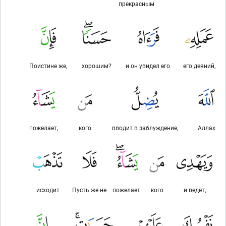
прекрасным
Поистине же,
хорошим?
и он увидел его
его деяний,
пожелает,
кого
вводит в заблуждение,
Аллах
исходит
Пусть же не
пожелает.
кого
и ведёт,