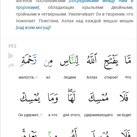
ангелов посланниками
[посредниками между Ним и
пророками]
, обладающих крыльями двойными,
тройными и четверными. Увеличивает Он в творении, что
пожелает. Поистине, Аллах над каждой вещью мощен
[над всем могущ]
!
35
:
2
милости, –
из
людям
Аллах
откроет
Что
Он удержит, –
а что
для этого,
удерживающего
не будет