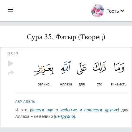
Гость
Сура 35, Фатыр (Творец)
35
:
17
велико.
Аллаха
для
это
И не есть
АБУ АДЕЛЬ
И это
[увести вас в небытие и привести других]
для
Аллаха – не велико
[не трудно]
.