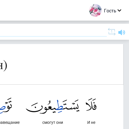
Гость
н)
 завещание
смогут они
И не