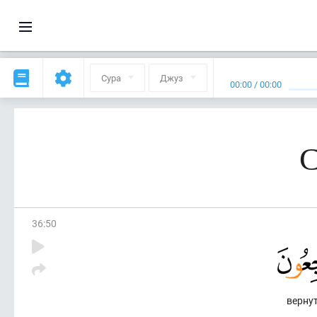
Сура
Джуз
00:00
/
00:00
С
36
:
50
верну