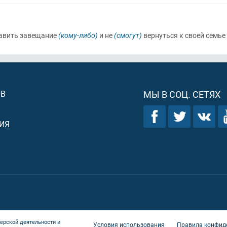
авить завещание
(кому-либо)
и не
(смогут)
вернуться к своей семье
ОВ
МЫ В СОЦ. СЕТЯХ
ИЯ
ерской деятельности и
Условия использования
Правила конфид