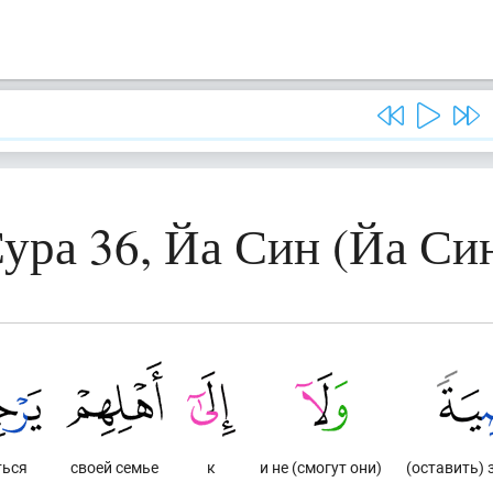
ура 36, Йа Син (Йа Си
ться
своей семье
к
и не (смогут они)
(оставить)