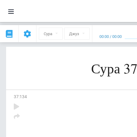
Сура
Джуз
00:00
/
00:00
Сура 37
37
:
134