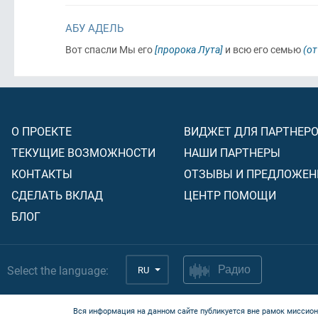
АБУ АДЕЛЬ
Вот спасли Мы его
[пророка Лута]
и всю его семью
(от
О ПРОЕКТЕ
ВИДЖЕТ ДЛЯ ПАРТНЕР
ТЕКУЩИЕ ВОЗМОЖНОСТИ
НАШИ ПАРТНЕРЫ
КОНТАКТЫ
ОТЗЫВЫ И ПРЕДЛОЖЕН
СДЕЛАТЬ ВКЛАД
ЦЕНТР ПОМОЩИ
БЛОГ
Select the language:
RU
Радио
Вся информация на данном сайте публикуется вне рамок миссион