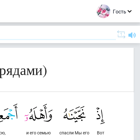
Гость
 рядами)
сю,
и его семью
спасли Мы его
Вот