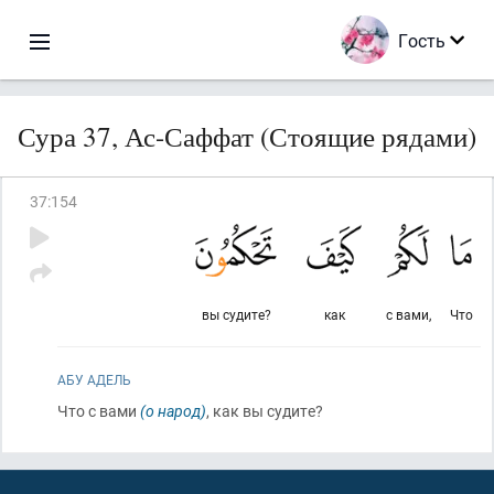
Гость
Сура 37, Ас-Саффат (Стоящие рядами)
37
:
154
вы судите?
как
с вами,
Что
АБУ АДЕЛЬ
Что с вами
(о народ)
, как вы судите?