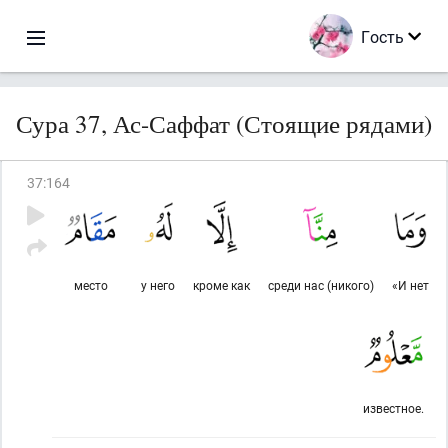
Гость
Сура 37, Ас-Саффат (Стоящие рядами)
37
:
164
место
у него
кроме как
среди нас (никого)
«И нет
известное.