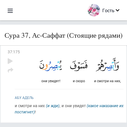
Гость
Сура 37, Ас-Саффат (Стоящие рядами)
37
:
175
они увидят!
и скоро
и смотри на них,
АБУ АДЕЛЬ
и смотри на них
(и жди)
, и они увидят
(какое наказание их
постигнет)
!