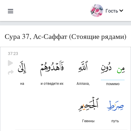
Гость
Сура 37, Ас-Саффат (Стоящие рядами)
37
:
23
на
и отведите их
Аллаха,
помимо
Геенны
путь