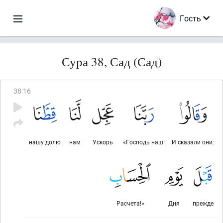
Гость
Сура 38, Сад (Сад)
38
:
16
нашу долю
нам
Ускорь
«Господь наш!
И сказали они:
Расчета!»
Дня
прежде