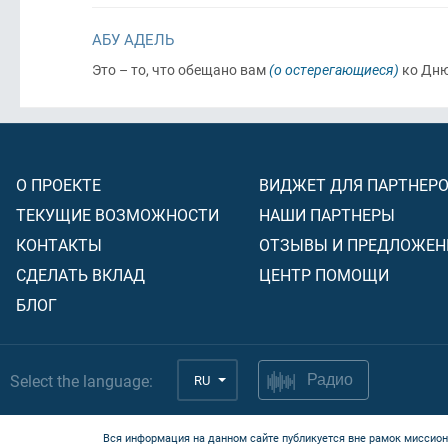
АБУ АДЕЛЬ
Это – то, что обещано вам
(о остерегающиеся)
ко Дню
О ПРОЕКТЕ
ВИДЖЕТ ДЛЯ ПАРТНЕР
ТЕКУЩИЕ ВОЗМОЖНОСТИ
НАШИ ПАРТНЕРЫ
КОНТАКТЫ
ОТЗЫВЫ И ПРЕДЛОЖЕН
СДЕЛАТЬ ВКЛАД
ЦЕНТР ПОМОЩИ
БЛОГ
Select the language:
RU
Радио
Вся информация на данном сайте публикуется вне рамок миссион