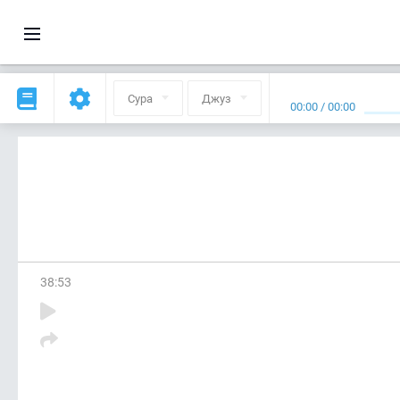
Сура
Джуз
00:00
/
00:00
38
:
53