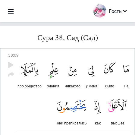
Гость
Сура 38, Сад (Сад)
38
:
69
про общество
знания
никакого
у меня
было
Не
они препирались
как
высшее