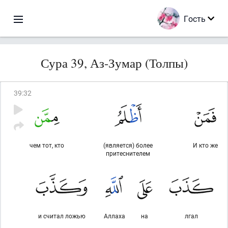
Гость
Сура 39, Аз-Зумар (Толпы)
39
:
32
чем тот, кто
(является) более
И кто же
притеснителем
и считал ложью
Аллаха
на
лгал