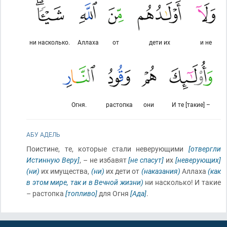
ни насколько.
Аллаха
от
дети их
и не
Огня.
растопка
они
И те [такие] –
АБУ АДЕЛЬ
Поистине, те, которые стали неверующими
[отвергли
Истинную Веру]
, – не избавят
[не спасут]
их
[неверующих]
(ни)
их имущества,
(ни)
их дети от
(наказания)
Аллаха
(как
в этом мире, так и в Вечной жизни)
ни насколько! И такие
– растопка
[топливо]
для Огня
[Ада]
.