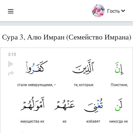
Гость
Сура 3, Алю Имран (Семейство Имрана)
3
:
10
стали неверующими, –
те, которые
Поистине,
имущества их
их
избавят
никогда не