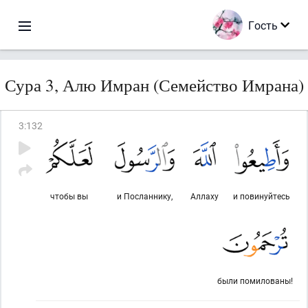
Гость
Сура 3, Алю Имран (Семейство Имрана)
3
:
132
чтобы вы
и Посланнику,
Аллаху
и повинуйтесь
были помилованы!