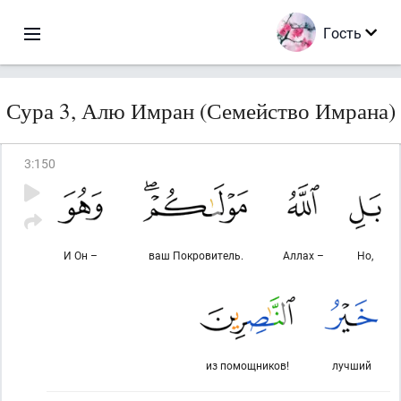
Гость
Сура 3, Алю Имран (Семейство Имрана)
3
:
150
И Он –
ваш Покровитель.
Аллах –
Но,
из помощников!
лучший