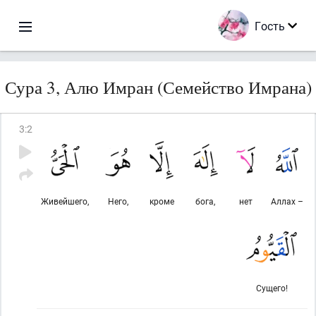
Гость
Сура 3, Алю Имран (Семейство Имрана)
3
:
2
Живейшего,
Него,
кроме
бога,
нет
Аллах –
Сущего!