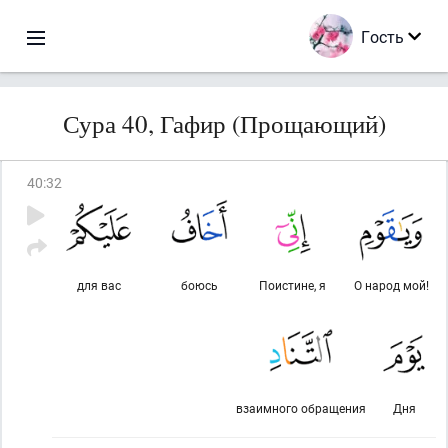
Гость
Сура 40, Гафир (Прощающий)
40
:
32
для вас
боюсь
Поистине, я
О народ мой!
взаимного обращения
Дня