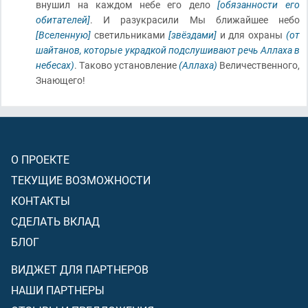
внушил на каждом небе его дело
[обязанности его
обитателей]
. И разукрасили Мы ближайшее небо
[Вселенную]
светильниками
[звёздами]
и для охраны
(от
шайтанов, которые украдкой подслушивают речь Аллаха в
небесах)
. Таково установление
(Аллаха)
Величественного,
Знающего!
О ПРОЕКТЕ
ТЕКУЩИЕ ВОЗМОЖНОСТИ
КОНТАКТЫ
СДЕЛАТЬ ВКЛАД
БЛОГ
ВИДЖЕТ ДЛЯ ПАРТНЕРОВ
НАШИ ПАРТНЕРЫ