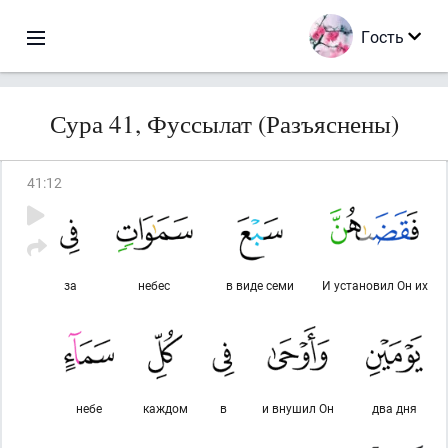
Гость
Сура 41, Фуссылат (Разъяснены)
41
:
12
за
небес
в виде семи
И установил Он их
небе
каждом
в
и внушил Он
два дня