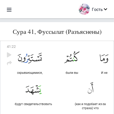
Гость
Сура 41, Фуссылат (Разъяснены)
41
:
22
скрывающимися,
были вы
И не
будут свидетельствовать
(как и подобает из-за
страха) что