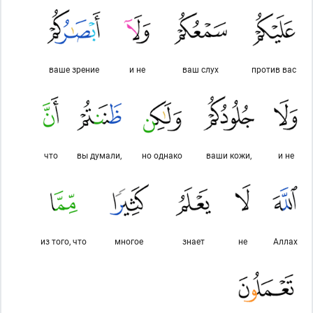
ваше зрение
и не
ваш слух
против вас
что
вы думали,
но однако
ваши кожи,
и не
из того, что
многое
знает
не
Аллах