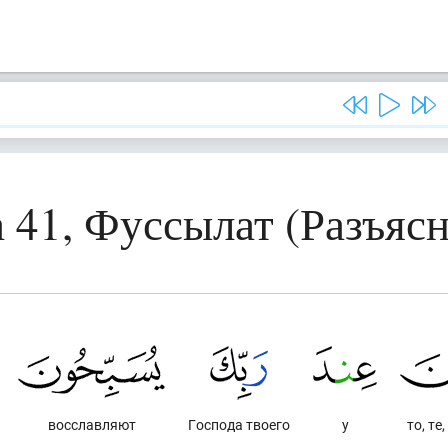
 41, Фуссылат (Разъяс
восславляют
Господа твоего
у
то, те