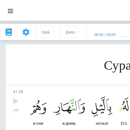
Сура
Джуз
00:00
/
00:00
Сура
41
:
38
и они
и днем,
ночью
Его