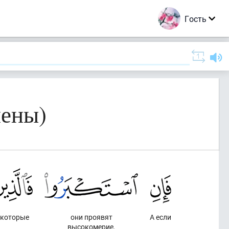
Гость
нены)
, которые
они проявят
А если
высокомерие,