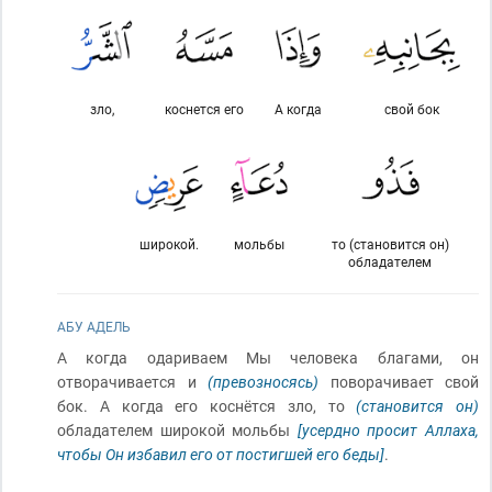
зло,
коснется его
А когда
свой бок
широкой.
мольбы
то (становится он)
обладателем
АБУ АДЕЛЬ
А когда одариваем Мы человека благами, он
отворачивается и
(превозносясь)
поворачивает свой
бок. А когда его коснётся зло, то
(становится он)
обладателем широкой мольбы
[усердно просит Аллаха,
чтобы Он избавил его от постигшей его беды]
.