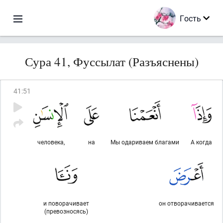
Гость
Сура 41, Фуссылат (Разъяснены)
41
:
51
человека,
на
Мы одариваем благами
А когда
и поворачивает
он отворачивается
(превозносясь)