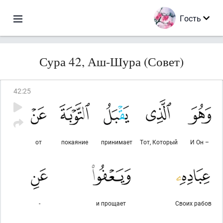
Гость
Сура 42, Аш-Шура (Совет)
42
:
25
от
покаяние
принимает
Тот, Который
И Он –
-
и прощает
Своих рабов