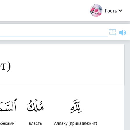
Гость
т)
небесами
власть
Аллаху (принадлежит)