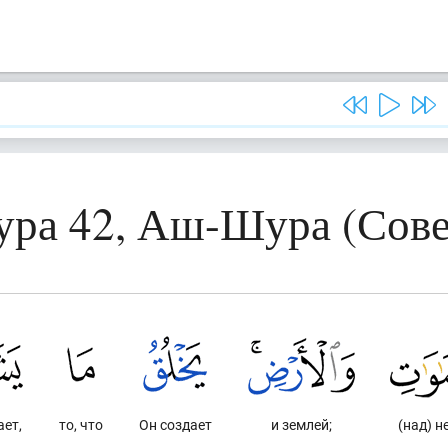
ура 42, Аш-Шура (Сове
ает,
то, что
Он создает
и землей;
(над) 