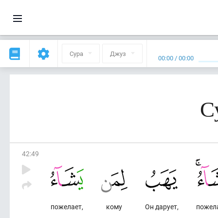
Сура
Джуз
00:00
/
00:00
С
42
:
49
пожелает,
кому
Он дарует,
пожел