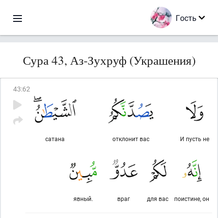
Гость
Сура 43, Аз-Зухруф (Украшения)
43
:
62
сатана
отклонит вас
И пусть не
явный.
враг
для вас
поистине, он