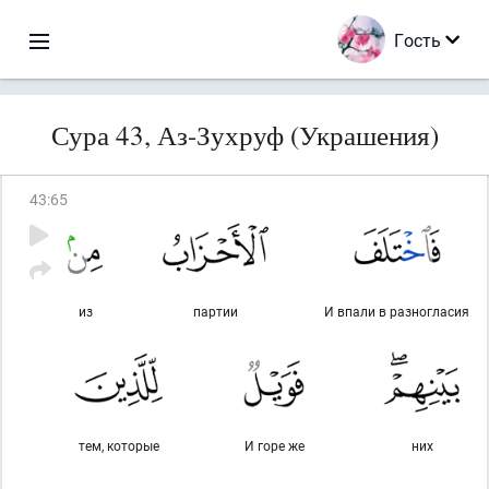
Гость
Сура 43, Аз-Зухруф (Украшения)
43
:
65
из
партии
И впали в разногласия
тем, которые
И горе же
них