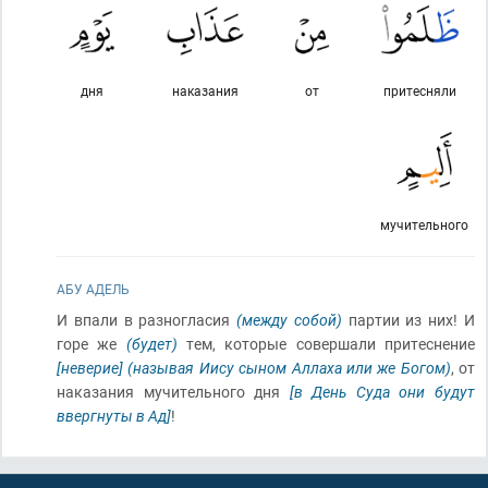
дня
наказания
от
притесняли
мучительного
АБУ АДЕЛЬ
И впали в разногласия
(между собой)
партии из них! И
горе же
(будет)
тем, которые совершали притеснение
[неверие]
(называя Иису сыном Аллаха или же Богом)
, от
наказания мучительного дня
[в День Суда они будут
ввергнуты в Ад]
!