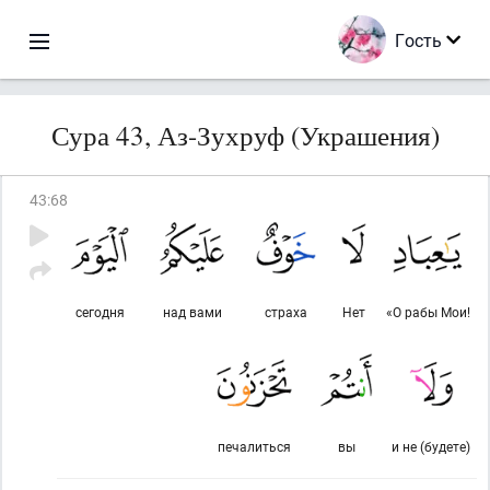
Гость
Сура 43, Аз-Зухруф (Украшения)
43
:
68
сегодня
над вами
страха
Нет
«О рабы Мои!
печалиться
вы
и не (будете)