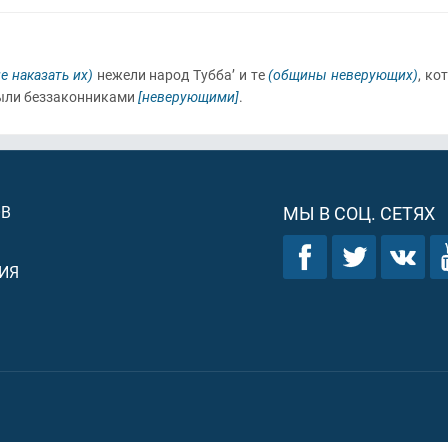
е наказать их)
нежели народ Тубба’ и те
(общины неверующих)
, ко
 были беззаконниками
[неверующими]
.
ОВ
МЫ В СОЦ. СЕТЯХ
ИЯ