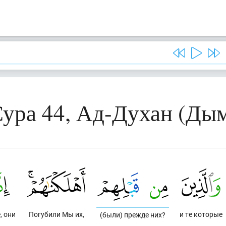
ура 44, Ад-Духан (Ды
, они
Погубили Мы их,
и те которые
(были) прежде них?