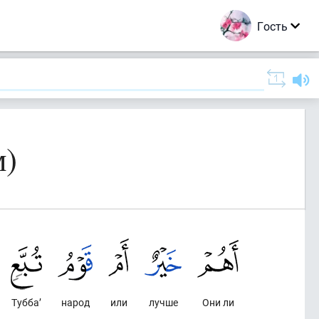
Гость
м)
Тубба’
народ
или
лучше
Они ли