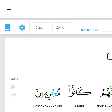
Сура
Джуз
00:00
/
00:00
С
44
:
37
беззаконниками!
были
поистине