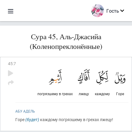
Гость
Сура 45, Аль-Джасийа
(Коленопреклонённые)
45
:
7
погрязшему в грехах
лжецу
каждому
Горе
АБУ АДЕЛЬ
Горе
(будет)
каждому погрязшему в грехах лжецу!