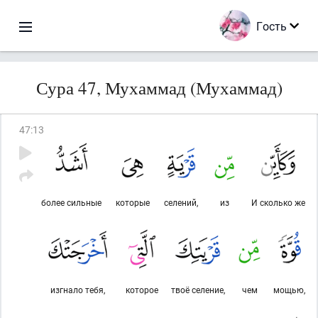
Гость
Сура 47, Мухаммад (Мухаммад)
47
:
13
более сильные
которые
селений,
из
И сколько же
изгнало тебя,
которое
твоё селение,
чем
мощью,