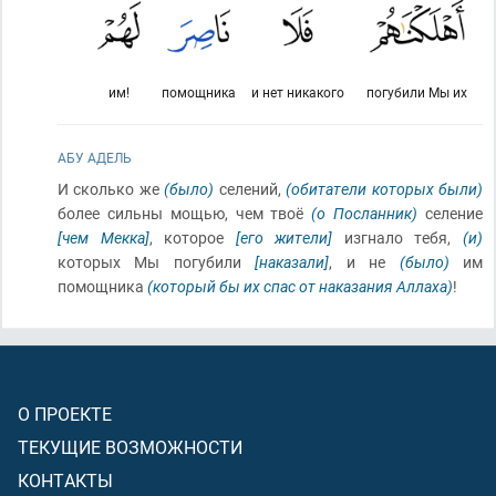
им!
помощника
и нет никакого
погубили Мы их
АБУ АДЕЛЬ
И сколько же
(было)
селений,
(обитатели которых были)
более сильны мощью, чем твоё
(о Посланник)
селение
[чем Мекка]
, которое
[его жители]
изгнало тебя,
(и)
которых Мы погубили
[наказали]
, и не
(было)
им
помощника
(который бы их спас от наказания Аллаха)
!
О ПРОЕКТЕ
ТЕКУЩИЕ ВОЗМОЖНОСТИ
КОНТАКТЫ