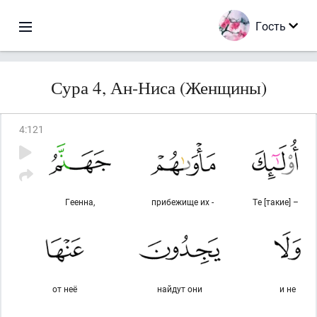
Гость
Сура 4, Ан-Ниса (Женщины)
4
:
121
Геенна,
прибежище их -
Те [такие] –
от неё
найдут они
и не