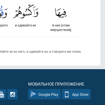
орите
и одевайте их
в них [этим
имуществом],
йте их из него, и одевайте их, и говорите им слово
МОБИЛЬНОЕ ПРИЛОЖЕНИЕ
Google Play
App Store