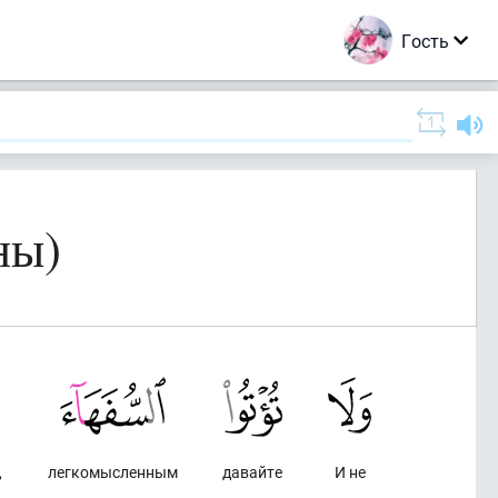
Гость
ны)
,
легкомысленным
давайте
И не