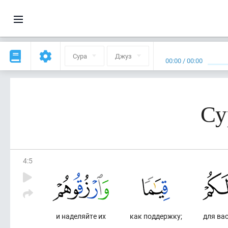
Сура
Джуз
00:00
/
00:00
Су
4
:
5
и наделяйте их
как поддержку;
для ва