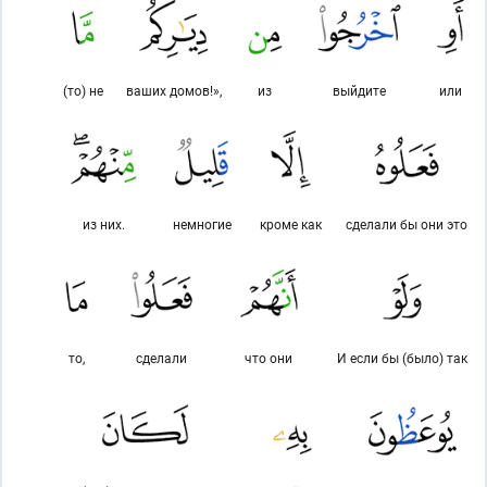
(то) не
ваших домов!»,
из
выйдите
или
из них.
немногие
кроме как
сделали бы они это
то,
сделали
что они
И если бы (было) так