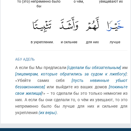
то (это) непременно было
о чём,
увещевают их
бы
в укреплении.
и сильнее
для них
лучше
АБУ АДЕЛЬ
А если бы Мы предписали
[сделали бы обязательным]
им
[лицемерам, которые обратились за судом к лжебогу]
:
«Убейте самих себя
[пусть невинные убьют
беззаконников]
или выйдите из ваших домов
[покиньте
свои жилища]
!» – то сделали бы это только немногие из
них. А если бы они сделали то, о чём их увещают, то это
непременно было бы лучше для них и сильнее для
укрепления
(их веры)
.