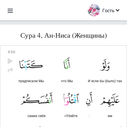
Гость
Сура 4, Ан-Ниса (Женщины)
4
:
66
предписали Мы
что Мы
И если бы (было) так
самих себя
«Убейте
:
им