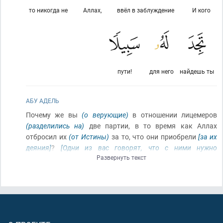
то никогда не
Аллах,
ввёл в заблуждение
И кого
пути!
для него
найдешь ты
АБУ АДЕЛЬ
Почему же вы
(о верующие)
в отношении лицемеров
(разделились на)
две партии, в то время как Аллах
отбросил их
(от Истины)
за то, что они приобрели
[за их
деяния]
?
[Одни из вас говорят, что с ними нужно
Развернуть текст
сражаться, а другие придерживаются иного мнения]
.
Неужели вы хотите наставить
(на истинный путь)
тех,
кого Аллах ввёл в заблуждение? И кого Аллах ввёл в
заблуждение – никогда не найдёшь ты для него пути!