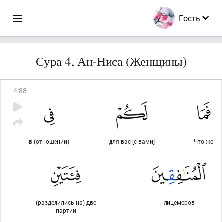
Гость
Сура 4, Ан-Ниса (Женщины)
4
:
88
в (отношении)
для вас [с вами]
Что же
(разделились на) две
лицемеров
партии