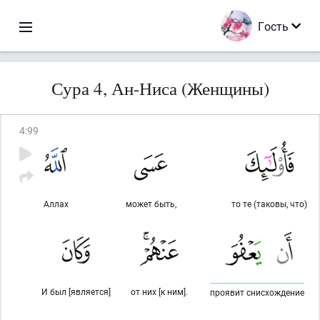
Гость
Сура 4, Ан-Ниса (Женщины)
4
:
99
Аллах
может быть,
то те (таковы, что)
И был [является]
от них [к ним].
проявит снисхождение