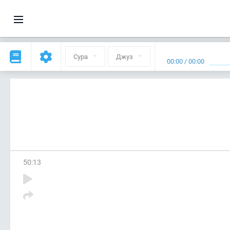
Сура
Джуз
00:00
/
00:00
50
:
13