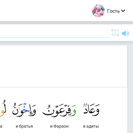
Гость
а
и братья
и Фараон
и адиты