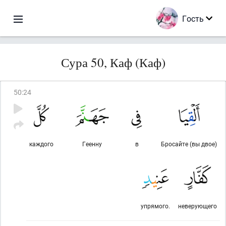
Гость
Сура 50, Каф (Каф)
50
:
24
каждого
Геенну
в
Бросайте (вы двое)
упрямого.
неверующего